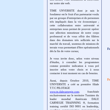
sur notre site web.
TIME UNVERSITE dont je suis le
fondateur est le fruit d'un partenariat voulu
par un groupe d'entreprises et de personnes
très impliqués dans la vie économique ;
cette collaboration entre université et
entreprises nous permet de pouvoir opérer
une sélection minutieuse de notre corps
professoral et de vous offrir des filières
dans des domaines très sollicités sur le
marché du travail, soutenus de missions de
terrain vous permettant d'être opérationnels
F
dés la fin de votre cursus;
Je vous invite donc, selon votre niveau
d'études, à consulter les programmes
comme première indication à vous pré
inscrire selon votre choix et à nous
contacter à tout moment en cas de besoins.
Fo
Aussi, depuis Octobre 2010, TIME
UNIVERSITE a créé sa première filiale
T.T.C PILOTAGE
www.tn.dalecarnegie.com
; franchisée
exclusivement sur le territoire Tunisien du
leader mondial Américain DALE
CARNEGIE TRAINNING ®, formation
training certifié ISO 9001 en leadership,