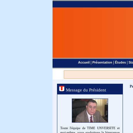
|
|
|
Accueil
Présentation
Études
St
Pr
Message du Président
Toute l'équipe de TIME UNVERSITE et
moi-même, vous souhaitons la bienvenue