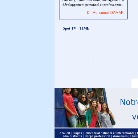
coaching, communication, management et
développement personnel et professionnel.
Dr. Mohamed DAMAK
Spot TV - TIME
Accueil
|
Stages
|
Partenariat national et international
|
administratifs
|
Corps professoral
|
Annuaires
| Etud