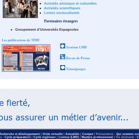
Activités artistique et culturelles
Activités scientifiques
Loisirs socioculturels
Partenaires étrangers
Groupement d'Universités Espagnoles
Les publications de TIME
Système LMD
Revue de Presse
Témoignages
Recherche et développement
|
Visite virtuelle
|
Actualités
|
Contact
| Présentation :
Qui sommes n
es :
Cycle préparatoire
|
Cycle ingénieur
|
Licence (LMD)
|
Mastère professionnel
| Vie étudiante :
C