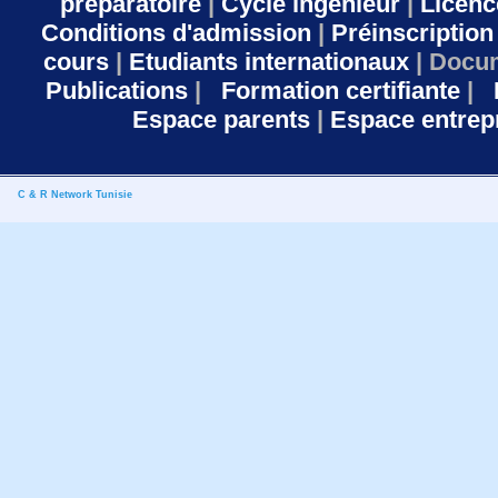
préparatoire
|
Cycle ingénieur
|
Licen
Conditions d'admission
|
Préinscriptio
cours
|
Etudiants internationaux
| Docu
Publications
|
Formation certifiante
|
B
Espace parents
|
Espace entrep
C & R Network Tunisie