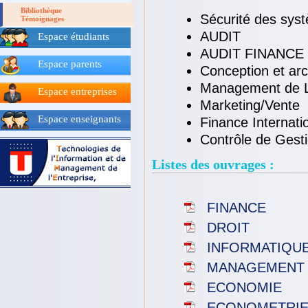
Bibliothèque
Sécurité des sys
Témoignages
AUDIT
Espace étudiants
AUDIT FINANCE
Espace parents
Conception et arc
Management de La
Espace entreprises
Marketing/Vente
Espace enseignants
Finance Internati
Contrôle de Gesti
Listes des ouvrages :
FINANCE
DROIT
INFORMATIQU
MANAGEMENT
ECONOMIE
ECONOMETRI