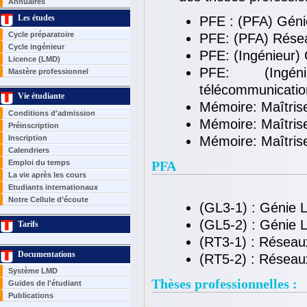
Annuaires
Les études
PFE : (PFA) Génie
Cycle préparatoire
PFE: (PFA) Résea
Cycle ingénieur
PFE: (Ingénieur) 
Licence (LMD)
PFE: (Ingén
Mastère professionnel
télécommunicatio
Vie étudiante
Mémoire: Maîtrise
Conditions d'admission
Mémoire: Maîtris
Préinscription
Inscription
Mémoire: Maîtris
Calendriers
Emploi du temps
PFA
La vie après les cours
Etudiants internationaux
Notre Cellule d’écoute
(GL3-1) : Génie L
(GL5-2) : Génie L
Tarifs
(RT3-1) : Réseau
Documentations
(RT5-2) : Réseau
Système LMD
Thèses professionnelles :
Guides de l'étudiant
Publications