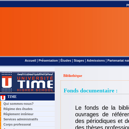
P
|
|
|
|
|
Accueil
Présentation
Études
Stages
Admissions
Partenariat na
Bibliothèque
Fonds documentaire :
TIME
Qui sommes-nous?
Le fonds de la bibl
Régime des études
ouvrages de référen
Règlement intèrieur
Services administratifs
des périodiques et d
Corps professoral
des thèses professio